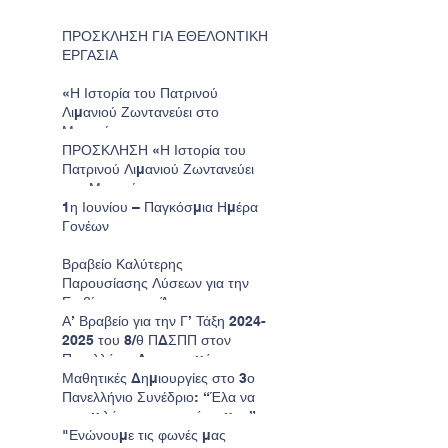
ΠΡΟΣΚΛΗΣΗ ΓΙΑ ΕΘΕΛΟΝΤΙΚΗ
ΕΡΓΑΣΙΑ
«Η Ιστορία του Πατρινού
Λιμανιού Ζωντανεύει στο
Μουσείο»
ΠΡΟΣΚΛΗΣΗ «Η Ιστορία του
Πατρινού Λιμανιού Ζωντανεύει
στο Μουσείο»
1η Ιουνίου – Παγκόσμια Ημέρα
Γονέων
Βραβείο Καλύτερης
Παρουσίασης Λύσεων για την
Επιβίωση στον Άρη για το
Νηπιαγωγείο μας.
Α’ Βραβείο για την Γ’ Τάξη 2024-
2025 του 8/θ ΠΔΣΠΠ στον
Πανελλήνιο Διαγωνισμό
Ζωγραφικής της Παιδικής
Μαθητικές Δημιουργίες στο 3ο
HELMEPA.
Πανελλήνιο Συνέδριο: “Έλα να
σου μιλήσω για τον τόπο μου”
"Ενώνουμε τις φωνές μας