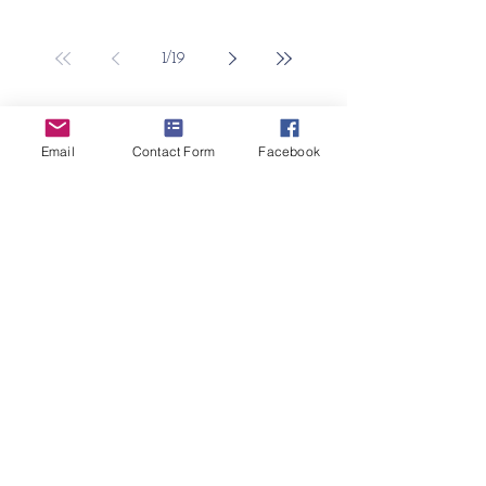
1
/
19
Email
Contact Form
Facebook
Επικοινωνία
Email:
peiramatikopatras@gmail.com
Διεύθυνση
Οδός Διαγόρα
26504 Μαγούλα, Πάτρα