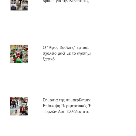
δράσει για την Κιβωτό της αγάπης
Ο "Άγιος Βασίλης" έφτασε στο
σχολείο μαζί με το αγαπημένο του
ξωτικό
Σημασία της συμπερίληψης-
Επίσκεψη Περιφερειακής Ένωσης
Τυφλών Δυτ. Ελλάδος στο 2/θεσιο
Νηπιαγωγείο