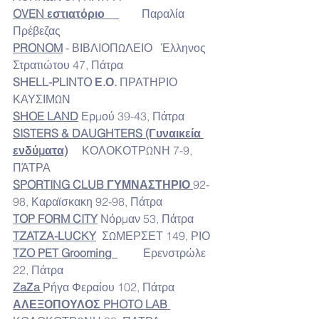
OVEN
 εστιατόριο
        Παραλία 
Πρέβεζας
PRONOM
- ΒΙΒΛΙΟΠΩΛΕΙΟ   Έλληνος 
Στρατιώτου 47, Πάτρα
SHELL-PLINTO Ε.Ο.
 ΠΡΑΤΗΡΙΟ 
ΚΑΥΣΙΜΩΝ 
SHOE LAND
Ερμού 39-43, Πάτρα
SISTERS
 & 
DAUGHTERS
 (Γυναικεία 
ενδύματα)
     ΚΟΛΟΚΟΤΡΩΝΗ 7-9, 
ΠΆΤΡΑ
SPORTING CLUB ΓΥΜΝΑΣΤΗΡΙΟ
92-
98, Καραϊσκακη 92-98, Πάτρα
TOP FORM CITY
 Νόρμαν 53, Πάτρα
TZATZA-LUCKY
 ΣΩΜΕΡΣΕΤ 149, ΡΙΟ
TZO PET Grooming  
         Ερενστρώλε 
22, Πάτρα
ZaΖa 
Ρήγα Φεραίου 102, Πάτρα
ΑΛΕΞΟΠΟΥΛΟΣ PHOTO LAB 