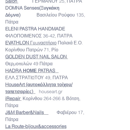
Salon 
            ΓΕΡΜΑΝΟΥ 25, ΠΑΤΡΑ
DOMNA Senses(Ξυγκάκη 
Δόμνα) 
             Βασιλείου Ρούφου 135, 
Πάτρα
ELENI PASTRA HANDMADE
ΦΙΛΟΠΟΙΜΕΝΟΣ 36-42, ΠΑΤΡΑ
EVATHLON 
Γυμναστήριο
 Παλαιά Ε.Ο. 
Κορίνθου Πατρών 71, Ρίο
GOLDEN DUST NAIL SALON 
Θερμοπυλών 49 Πάτρα
HADRA ΗΟΜΕ PATRAS  
ΕΛΛ.ΣΤΡΑΤΙΩΤΟΥ 49, ΠΑΤΡΑ
HouseArt (αυτοκόλλητα τοίχου/
ταπετσαρίες)  
houseart.gr
iRepair 
 Κορίνθου 264-266 & Βότση, 
Πάτρα
J&M Barber&Nails    
       Φαβιέρου 17, 
Πάτρα
La Route-bijoux&accessories