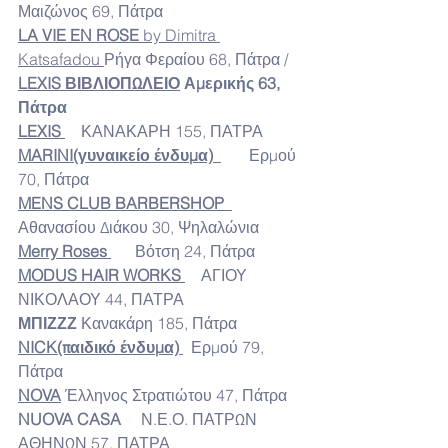
Μαιζώνος 69, Πάτρα
LA VIE EN ROSE 
by Dimitra 
Katsafadou 
Ρήγα Φεραίου 68, Πάτρα /
LEXIS ΒΙΒΛΙΟΠΩΛΕΙΟ
Αμερικής 63, 
Πάτρα  
LEXIS 
    ΚΑΝΑΚΑΡΗ 155, ΠΑΤΡΑ
MARINI
(γυναικείο ένδυμα)
       Ερμού 
70, Πάτρα
MENS
CLUB
BARBERSHOP  
Αθανασίου Διάκου 30, Ψηλαλώνια
Merry
Roses 
      Βότση 24, Πάτρα
MODUS
HAIR
WORKS 
    ΑΓΙΟΥ 
ΝΙΚΟΛΑΟΥ 44, ΠΑΤΡΑ
ΜΠΙΖΖΖ
 Κανακάρη 185, Πάτρα
NICK
(παιδικό ένδυμα)
  Ερμού 79, 
Πάτρα
NOVA
 Έλληνος Στρατιώτου 47, Πάτρα
NUOVA CASA 
    Ν.Ε.Ο. ΠΑΤΡΩΝ 
ΑΘΗΝΩΝ 57, ΠΑΤΡΑ