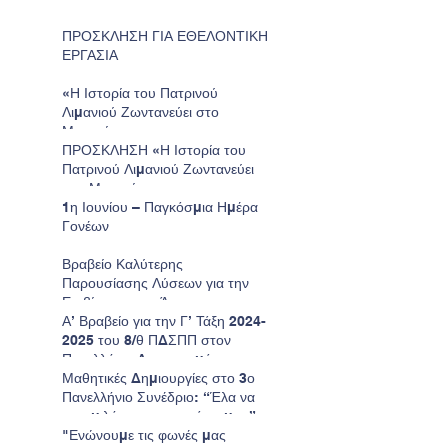
ΠΡΟΣΚΛΗΣΗ ΓΙΑ ΕΘΕΛΟΝΤΙΚΗ
ΕΡΓΑΣΙΑ
«Η Ιστορία του Πατρινού
Λιμανιού Ζωντανεύει στο
Μουσείο»
ΠΡΟΣΚΛΗΣΗ «Η Ιστορία του
Πατρινού Λιμανιού Ζωντανεύει
στο Μουσείο»
1η Ιουνίου – Παγκόσμια Ημέρα
Γονέων
Βραβείο Καλύτερης
Παρουσίασης Λύσεων για την
Επιβίωση στον Άρη για το
Νηπιαγωγείο μας.
Α’ Βραβείο για την Γ’ Τάξη 2024-
2025 του 8/θ ΠΔΣΠΠ στον
Πανελλήνιο Διαγωνισμό
Ζωγραφικής της Παιδικής
Μαθητικές Δημιουργίες στο 3ο
HELMEPA.
Πανελλήνιο Συνέδριο: “Έλα να
σου μιλήσω για τον τόπο μου”
"Ενώνουμε τις φωνές μας