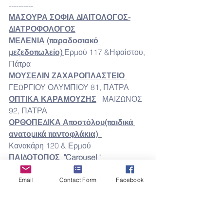
----------
ΜΑΣΟΥΡΑ ΣΟΦΙΑ 
ΔΙΑΙΤΟΛΟΓΟΣ-
ΔΙΑΤΡΟΦΟΛΟΓΟΣ
ΜΕΛΕΝΙΑ (παραδοσιακό 
μεζεδοπωλείο)
Ερμού 117 &Ηφαίστου, 
Πάτρα
ΜΟΥΣΕΛΙΝ ΖΑΧΑΡΟΠΛΑΣΤΕΙΟ
ΓΕΩΡΓΙΟΥ ΟΛΥΜΠΙΟΥ 81, ΠΑΤΡΑ
ΟΠΤΙΚΑ ΚΑΡΑΜΟΥΖΗΣ
   ΜΑΙΖΩΝΟΣ 
92, ΠΑΤΡΑ
ΟΡΘΟΠΕΔΙΚΑ Αποστόλου(παιδικά 
ανατομικά παντοφλάκια)
Κανακάρη 120 & Ερμού
ΠΑΙΔΟΤΟΠΟΣ
"
Carousel
"             
Φαβιέρου 15, Πάτρα
ΠΑΠΑΝΔΡΙΑΝΟΣ 
Μελισσοκομικά 
Email
Contact Form
Facebook
Προϊόντα 
Αραχωβίτικα, Πάτρα
ΠΑΤΡΑΙΚΟ ΩΔΕΙΟ
              Σισίνη 2& 
Γερμανού, Πάτρα / Αγ.Βαρβάρας 3, 