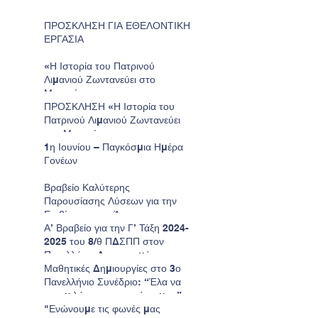
ΠΡΟΣΚΛΗΣΗ ΓΙΑ ΕΘΕΛΟΝΤΙΚΗ
ΕΡΓΑΣΙΑ
«Η Ιστορία του Πατρινού
Λιμανιού Ζωντανεύει στο
Μουσείο»
ΠΡΟΣΚΛΗΣΗ «Η Ιστορία του
Πατρινού Λιμανιού Ζωντανεύει
στο Μουσείο»
1η Ιουνίου – Παγκόσμια Ημέρα
Γονέων
Βραβείο Καλύτερης
Παρουσίασης Λύσεων για την
Επιβίωση στον Άρη για το
Νηπιαγωγείο μας.
Α’ Βραβείο για την Γ’ Τάξη 2024-
2025 του 8/θ ΠΔΣΠΠ στον
Πανελλήνιο Διαγωνισμό
Ζωγραφικής της Παιδικής
Μαθητικές Δημιουργίες στο 3ο
HELMEPA.
Πανελλήνιο Συνέδριο: “Έλα να
σου μιλήσω για τον τόπο μου”
"Ενώνουμε τις φωνές μας