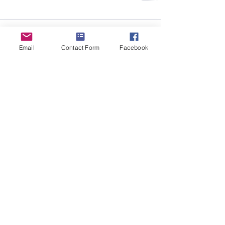
Σχόλια
Email
Contact Form
Facebook
Γράψτε ένα σχόλιο...
Επικοινωνία
Email:
peiramatikopatras@gmail.com
Διεύθυνση
Οδός Διαγόρα