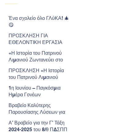
Ένα σχολείο όλο ΓΛύΚΑ! 🎄
😋
ΠΡΟΣΚΛΗΣΗ ΓΙΑ
ΕΘΕΛΟΝΤΙΚΗ ΕΡΓΑΣΙΑ
«Η Ιστορία του Πατρινού
Λιμανιού Ζωντανεύει στο
Μουσείο»
ΠΡΟΣΚΛΗΣΗ «Η Ιστορία
του Πατρινού Λιμανιού
Ζωντανεύει στο Μουσείο»
1η Ιουνίου – Παγκόσμια
Ημέρα Γονέων
Βραβείο Καλύτερης
Παρουσίασης Λύσεων για
την Επιβίωση στον Άρη για
Α’ Βραβείο για την Γ’ Τάξη
το Νηπιαγωγείο μας.
2024-2025 του 8/θ ΠΔΣΠΠ
στον Πανελλήνιο