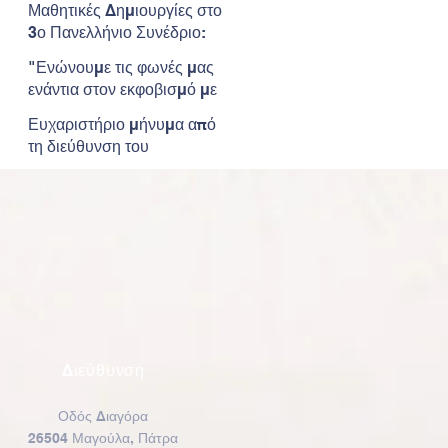
Μαθητικές Δημιουργίες στο
Διαγωνισμό Ζωγραφικής της
3ο Πανελλήνιο Συνέδριο:
Παιδικής HELMEPA.
“Έλα να σου μιλήσω για τον
"Ενώνουμε τις φωνές μας
τόπο μου”
ενάντια στον εκφοβισμό με
ένα τραγούδι"
Ευχαριστήριο μήνυμα από
τη διεύθυνση του
Νηπιαγωγείου προς τους
γονείς
Διεύθυνση
Οδός Διαγόρα
26504 Μαγούλα, Πάτρα