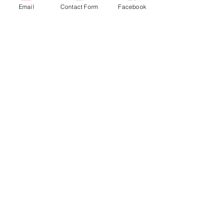
Email
Contact Form
Facebook
Σχόλια
Γράψτε ένα σχόλιο...
Επικοινωνία
Email:
peiramatikopatras@gmail.com