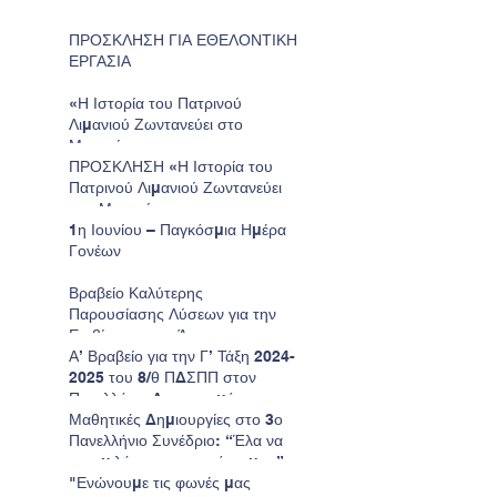
ΠΡΟΣΚΛΗΣΗ ΓΙΑ ΕΘΕΛΟΝΤΙΚΗ
ΕΡΓΑΣΙΑ
«Η Ιστορία του Πατρινού
Λιμανιού Ζωντανεύει στο
Μουσείο»
ΠΡΟΣΚΛΗΣΗ «Η Ιστορία του
Πατρινού Λιμανιού Ζωντανεύει
στο Μουσείο»
1η Ιουνίου – Παγκόσμια Ημέρα
Γονέων
Βραβείο Καλύτερης
Παρουσίασης Λύσεων για την
Επιβίωση στον Άρη για το
Νηπιαγωγείο μας.
Α’ Βραβείο για την Γ’ Τάξη 2024-
2025 του 8/θ ΠΔΣΠΠ στον
Πανελλήνιο Διαγωνισμό
Ζωγραφικής της Παιδικής
Μαθητικές Δημιουργίες στο 3ο
HELMEPA.
Πανελλήνιο Συνέδριο: “Έλα να
σου μιλήσω για τον τόπο μου”
"Ενώνουμε τις φωνές μας