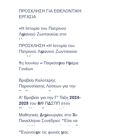
ΠΡΟΣΚΛΗΣΗ ΓΙΑ ΕΘΕΛΟΝΤΙΚΗ
ΕΡΓΑΣΙΑ
«Η Ιστορία του Πατρινού
Λιμανιού Ζωντανεύει στο
Μουσείο»
ΠΡΟΣΚΛΗΣΗ «Η Ιστορία του
Πατρινού Λιμανιού Ζωντανεύει
στο Μουσείο»
1η Ιουνίου – Παγκόσμια Ημέρα
Γονέων
Βραβείο Καλύτερης
Παρουσίασης Λύσεων για την
Επιβίωση στον Άρη για το
Νηπιαγωγείο μας.
Α’ Βραβείο για την Γ’ Τάξη 2024-
2025 του 8/θ ΠΔΣΠΠ στον
Πανελλήνιο Διαγωνισμό
Ζωγραφικής της Παιδικής
Μαθητικές Δημιουργίες στο 3ο
HELMEPA.
Πανελλήνιο Συνέδριο: “Έλα να
σου μιλήσω για τον τόπο μου”
"Ενώνουμε τις φωνές μας