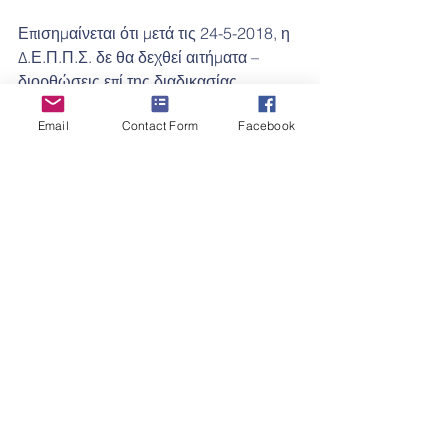
Επισημαίνεται ότι μετά τις 24-5-2018, η 
Δ.Ε.Π.Π.Σ. δε θα δεχθεί αιτήματα – 
διορθώσεις επί της διαδικασίας 
εισαγωγής μαθητών μαθητριών στα Π. 
Email
Contact Form
Facebook
& Π.Σ. Οι τελικοί πίνακες με τα ονόματα 
των υποψηφίων θα αναρτηθούν στις 
25-
5-2018 και ώρα 13:00
 αφού έχουν 
ολοκληρωθεί οι οποιεσδήποτε 
διορθώσεις.
ΔΡΑΣΤΗΡΙΟΤΗΤΕΣ ΔΗΜΟΤΙΚΟΥ
ΔΡΑΣΤΗΡΙΟΤΗΤΕΣ ΝΗΠΙΑΓΩΓΕΙΟΥ