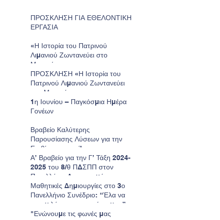
ΠΡΟΣΚΛΗΣΗ ΓΙΑ ΕΘΕΛΟΝΤΙΚΗ
ΕΡΓΑΣΙΑ
«Η Ιστορία του Πατρινού
Λιμανιού Ζωντανεύει στο
Μουσείο»
ΠΡΟΣΚΛΗΣΗ «Η Ιστορία του
Πατρινού Λιμανιού Ζωντανεύει
στο Μουσείο»
1η Ιουνίου – Παγκόσμια Ημέρα
Γονέων
Βραβείο Καλύτερης
Παρουσίασης Λύσεων για την
Επιβίωση στον Άρη για το
Νηπιαγωγείο μας.
Α’ Βραβείο για την Γ’ Τάξη 2024-
2025 του 8/θ ΠΔΣΠΠ στον
Πανελλήνιο Διαγωνισμό
Ζωγραφικής της Παιδικής
Μαθητικές Δημιουργίες στο 3ο
HELMEPA.
Πανελλήνιο Συνέδριο: “Έλα να
σου μιλήσω για τον τόπο μου”
"Ενώνουμε τις φωνές μας