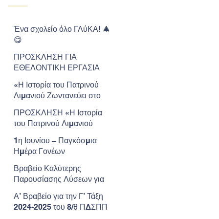
Ένα σχολείο όλο ΓΛύΚΑ! 🎄
😋
ΠΡΟΣΚΛΗΣΗ ΓΙΑ
ΕΘΕΛΟΝΤΙΚΗ ΕΡΓΑΣΙΑ
«Η Ιστορία του Πατρινού
Λιμανιού Ζωντανεύει στο
Μουσείο»
ΠΡΟΣΚΛΗΣΗ «Η Ιστορία
του Πατρινού Λιμανιού
Ζωντανεύει στο Μουσείο»
1η Ιουνίου – Παγκόσμια
Ημέρα Γονέων
Βραβείο Καλύτερης
Παρουσίασης Λύσεων για
την Επιβίωση στον Άρη για
Α’ Βραβείο για την Γ’ Τάξη
το Νηπιαγωγείο μας.
2024-2025 του 8/θ ΠΔΣΠΠ
στον Πανελλήνιο