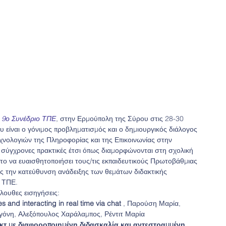
 
9ο Συνέδριο ΤΠΕ
, στην Ερμούπολη της Σύρου στις 28-30 
υ είναι ο γόνιμος προβληματισμός και ο δημιουργικός διάλογος 
νολογιών της Πληροφορίας και της Επικοινωνίας στην 
 σύγχρονες πρακτικές έτσι όπως διαμορφώνονται στη σχολική 
στο να ευαισθητοποιήσει τους/τις εκπαιδευτικούς Πρωτοβάθμιας 
ς την κατεύθυνση ανάδειξης των θεμάτων διδακτικής 
 ΤΠΕ. 
όλουθες εισηγήσεις:
s and interacting in real time via chat
 , Παρούση Μαρία, 
γόνη, Αλεξόπουλος Χαράλαμπος, Ρέντιτ Μαρία 
κτ με διαφοροποιημένη διδασκαλία και αντεστραμμένη 