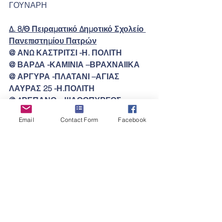
ΓΟΥΝΑΡΗ
Δ. 8/Θ Πειραματικό Δημοτικό Σχολείο 
Πανεπιστημίου Πατρών
@ ΑΝΩ ΚΑΣΤΡΙΤΣΙ -Η. ΠΟΛΙΤΗ
@ ΒΑΡΔΑ -ΚΑΜΙΝΙΑ –ΒΡΑΧΝΑΙΙΚΑ
@ ΑΡΓΥΡΑ -ΠΛΑΤΑΝΙ –ΑΓΙΑΣ 
ΛΑΥΡΑΣ 25 -Η.ΠΟΛΙΤΗ
@ ΔΡΕΠΑΝΟ – ΨΑΘΟΠΥΡΓΟΣ
@ Η. ΠΟΛΙΤΗ -ΤΣΑΠΑΛΟΥ & 
Email
Contact Form
Facebook
ΣΟΛΩΝΟΣ, ΑΓΙΟΣ ΒΑΣΙΛΕΙΟΣ -Κ. 
ΠΑΛΑΜΑ, ΑΡΑΧΩΒΙΤΙΚΑ
@ Η. ΠΟΛΙΤΗ -ΠΑΝΑΧΑΙΚΟΥ 34 –
ΜΑΝΤΖΑΡΟΥ 13 –ΙΣΟΚΡΑΤΟΥ Σ 48 – 
ΑΘ. ΔΙΑΚΟΥ 15 & ΜΕΓΑΛΟΥ 
ΣΠΗΛΑΙΟΥ
@  Η. ΠΟΛΙΤΗ –ΑΝΩ ΚΑΣΤΡΙΤΣΙ 
ΠΛΑΤΑΝΙ -ΕΛ.ΒΕΝΙΖΕΛΟΥ, ΚΑΤΩ 
ΚΑΣΤΡΙΤΣΙ   Αμερικής 28 –Γεωργίου 