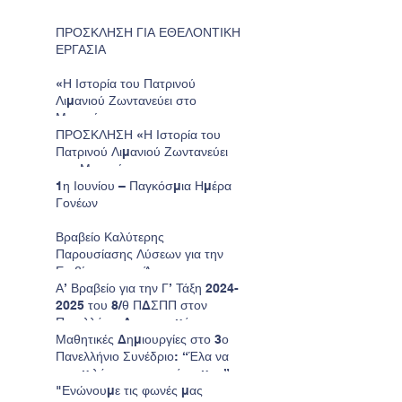
ΠΡΟΣΚΛΗΣΗ ΓΙΑ ΕΘΕΛΟΝΤΙΚΗ
ΕΡΓΑΣΙΑ
«Η Ιστορία του Πατρινού
Λιμανιού Ζωντανεύει στο
Μουσείο»
ΠΡΟΣΚΛΗΣΗ «Η Ιστορία του
Πατρινού Λιμανιού Ζωντανεύει
στο Μουσείο»
1η Ιουνίου – Παγκόσμια Ημέρα
Γονέων
Βραβείο Καλύτερης
Παρουσίασης Λύσεων για την
Επιβίωση στον Άρη για το
Νηπιαγωγείο μας.
Α’ Βραβείο για την Γ’ Τάξη 2024-
2025 του 8/θ ΠΔΣΠΠ στον
Πανελλήνιο Διαγωνισμό
Ζωγραφικής της Παιδικής
Μαθητικές Δημιουργίες στο 3ο
HELMEPA.
Πανελλήνιο Συνέδριο: “Έλα να
σου μιλήσω για τον τόπο μου”
"Ενώνουμε τις φωνές μας