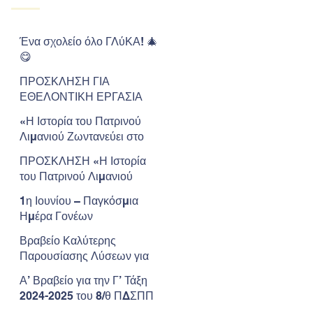
Ένα σχολείο όλο ΓΛύΚΑ! 🎄
😋
ΠΡΟΣΚΛΗΣΗ ΓΙΑ
ΕΘΕΛΟΝΤΙΚΗ ΕΡΓΑΣΙΑ
«Η Ιστορία του Πατρινού
Λιμανιού Ζωντανεύει στο
Μουσείο»
ΠΡΟΣΚΛΗΣΗ «Η Ιστορία
του Πατρινού Λιμανιού
Ζωντανεύει στο Μουσείο»
1η Ιουνίου – Παγκόσμια
Ημέρα Γονέων
Βραβείο Καλύτερης
Παρουσίασης Λύσεων για
την Επιβίωση στον Άρη για
Α’ Βραβείο για την Γ’ Τάξη
το Νηπιαγωγείο μας.
2024-2025 του 8/θ ΠΔΣΠΠ
στον Πανελλήνιο