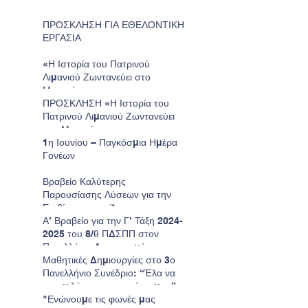
ΠΡΟΣΚΛΗΣΗ ΓΙΑ ΕΘΕΛΟΝΤΙΚΗ
ΕΡΓΑΣΙΑ
«Η Ιστορία του Πατρινού
Λιμανιού Ζωντανεύει στο
Μουσείο»
ΠΡΟΣΚΛΗΣΗ «Η Ιστορία του
Πατρινού Λιμανιού Ζωντανεύει
στο Μουσείο»
1η Ιουνίου – Παγκόσμια Ημέρα
Γονέων
Βραβείο Καλύτερης
Παρουσίασης Λύσεων για την
Επιβίωση στον Άρη για το
Νηπιαγωγείο μας.
Α’ Βραβείο για την Γ’ Τάξη 2024-
2025 του 8/θ ΠΔΣΠΠ στον
Πανελλήνιο Διαγωνισμό
Ζωγραφικής της Παιδικής
Μαθητικές Δημιουργίες στο 3ο
HELMEPA.
Πανελλήνιο Συνέδριο: “Έλα να
σου μιλήσω για τον τόπο μου”
"Ενώνουμε τις φωνές μας