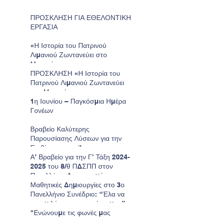
ΠΡΟΣΚΛΗΣΗ ΓΙΑ ΕΘΕΛΟΝΤΙΚΗ
ΕΡΓΑΣΙΑ
«Η Ιστορία του Πατρινού
Λιμανιού Ζωντανεύει στο
Μουσείο»
ΠΡΟΣΚΛΗΣΗ «Η Ιστορία του
Πατρινού Λιμανιού Ζωντανεύει
στο Μουσείο»
1η Ιουνίου – Παγκόσμια Ημέρα
Γονέων
Βραβείο Καλύτερης
Παρουσίασης Λύσεων για την
Επιβίωση στον Άρη για το
Νηπιαγωγείο μας.
Α’ Βραβείο για την Γ’ Τάξη 2024-
2025 του 8/θ ΠΔΣΠΠ στον
Πανελλήνιο Διαγωνισμό
Ζωγραφικής της Παιδικής
Μαθητικές Δημιουργίες στο 3ο
HELMEPA.
Πανελλήνιο Συνέδριο: “Έλα να
σου μιλήσω για τον τόπο μου”
"Ενώνουμε τις φωνές μας